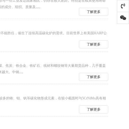
命与一些工业发达国家相比．仍存在较大差距。特别是在模具使用寿命
料的成分、组织、质量及
.....
了解更多
碳化炉不能胜任，催生了连续高温碳化炉的需求。目前世界上有美国HARP公
了解更多
煤、焦炭、铁合金、铁矿石、线材和螺纹钢等大量期货品种，几乎覆盖
来越大。中钢
.....
了解更多
有较多的铬、钼、钒等碳化物形成元素，在较小截面时与5CrNiMo具有相
了解更多