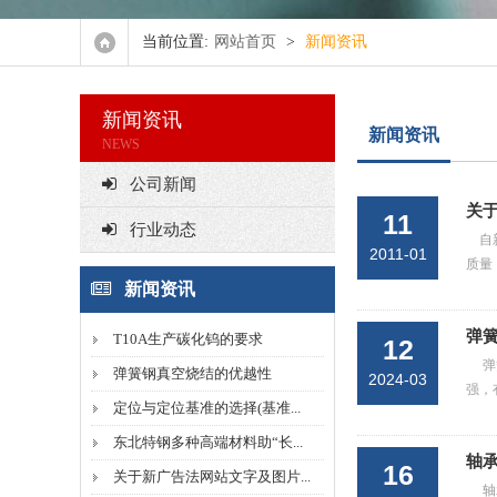
当前位置:
网站首页
>
新闻资讯
抽油杆、30CrmoA
35Crmo、42Crmo圆钢
新闻资讯
新闻资讯
NEWS
20CrmnTi圆钢
公司新闻
关
11
40Cr圆钢
行业动态
自
2011-01
质量
45#圆钢
新闻资讯
Gcr15轴承钢
弹
T10A生产碳化钨的要求
12
弹
弹簧钢真空烧结的优越性
2024-03
强，
定位与定位基准的选择(基准...
东北特钢多种高端材料助“长...
轴
16
关于新广告法网站文字及图片...
轴