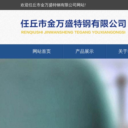
欢迎任丘市金万盛特钢有限公司网站!
网站首页
产品展示
关于
Cr12mov Cr12圆钢
公司
4Cr5mosiv1 H13圆钢
企业
弹簧钢、60Si2mnA圆钢
产品
T10A、T10、T8、T12圆
荣誉
钢
联系