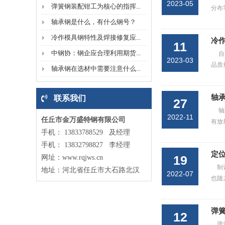
2023-05
弹簧钢装配钳工为核心的指挥...
分布
轴承钢是什么，有什么钢号？
冷作模具钢特性及焊接修复应...
冷
11
中钢协：钢企应合理利用期货...
自
2023-03
品质
轴承钢在选材中需要注意什么...
轴
联系我们
27
轴
2022-11
任丘市金万盛特钢有限公司
有放
手机：
13833788529 及经理
手机：
13832798827 李经理
定位
19
网址：www.rqjws.cn
制
地址：河北省任丘市大石路北汉
2022-07
也随
弹
12
弹