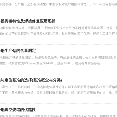
等要求都十分严格，是所有钢铁生产中要求相对较严格的钢种之一。1976年国际标准化
作模具钢特性及焊接修复应用现状
20世纪80年代以来，我国模具工业随着工业技术水平的不断提升而迅速发展。目前
量的前提下有效提高生产效率及材料利用率。具有显著的应用优势并已经在工业生产
承钢生产钴的含量测定
承钢生产钴的含量测定： 钴是银白色光泽、有延展性的金属，位于元素周期表第四周第八
射性。钴的密度为8.93g/cm,熔点为1490C，沸点3520C。钴具有两种晶形结
.....
与定位基准的选择(基准概念与分类)
订零件加工工艺过程时，正确选择定位基准对保证加工表面的尺寸精度和相互位置精
之不同。基准概念与分类。零件上用以确定其它点、线、面的位置所依据的点、线、
簧钢真空烧结的优越性
簧钢真空烧结的优越性：(1)在真空烧结条件下，易于控制合金的含碳量。在烧结温度下，炉