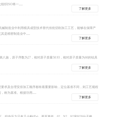
组织ISO将一
.....
了解更多
，机械制造业中利用模具成型技术替代传统切削加工工艺，能够在保障产
尤其是精密制造业中
.....
了解更多
族，原子序数为27，相对原子质量58.93，相对原子质量为60的钴具
了解更多
度要求及合理安排加工顺序都有着重要影响，定位基准不同，则工艺规程
面，称为基准。根据功用
.....
了解更多
内压力只有几十帕(Pa)，甚至更低，02、N2、H2和H20分子极