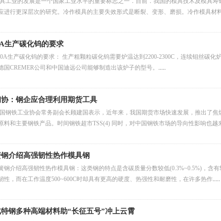
具工业的发展是一个国家工业水平的重要标志之一．目前．我国的模具技术及模具寿
应进行更深层次的研究。冷作模具的主要失效形式是断裂、变形、磨损。冷作模具材
0A生产碳化钨的要求
10A生产碳化钨的要求： 生产粗颗粒碳化钨需要炉温达到2200-2300C，连续钼丝
德国CREMER公司和中国迪远公司能够制造出该炉子的型号。
.....
钢协：钢企应合理利用期货工具
国钢铁工业协会常务副会长顾建国表示，近年来，我国期货市场快速发展，推出了焦
原料和主要钢铁产品。时间钢铁超市TSS(4) 同时，对中国钢铁市场的导向性影响也越
簧钢介绍高强韧性热作模具钢
簧钢介绍高强韧性热作模具钢：这类钢的特点是含碳质量分数较低(0.3%~0.5%)，含
韧性，而在工作温度500~600C时却具有更高的硬度、热强性和耐磨性，在许多热作
.....
北特钢多种高端材料助“长征五号”冲上云霄