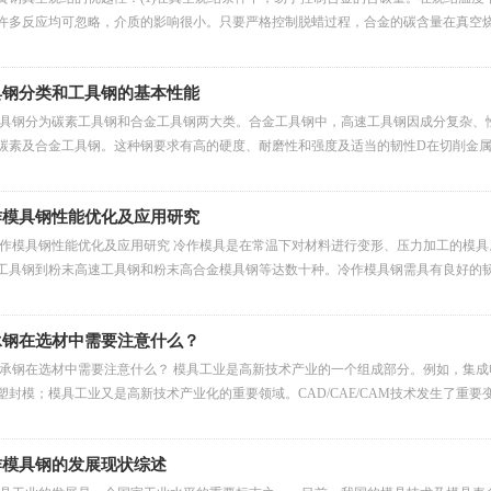
许多反应均可忽略，介质的影响很小。只要严格控制脱蜡过程，合金的碳含量在真空
具钢分类和工具钢的基本性能
具钢分为碳素工具钢和合金工具钢两大类。合金工具钢中，高速工具钢因成分复杂、
碳素及合金工具钢。这种钢要求有高的硬度、耐磨性和强度及适当的韧性D在切削金
作模具钢性能优化及应用研究
作模具钢性能优化及应用研究 冷作模具是在常温下对材料进行变形、压力加工的模
工具钢到粉末高速工具钢和粉末高合金模具钢等达数十种。冷作模具钢需具有良好的
承钢在选材中需要注意什么？
承钢在选材中需要注意什么？ 模具工业是高新技术产业的一个组成部分。例如，集
塑封模；模具工业又是高新技术产业化的重要领域。CAD/CAE/CAM技术发生了重要
作模具钢的发展现状综述