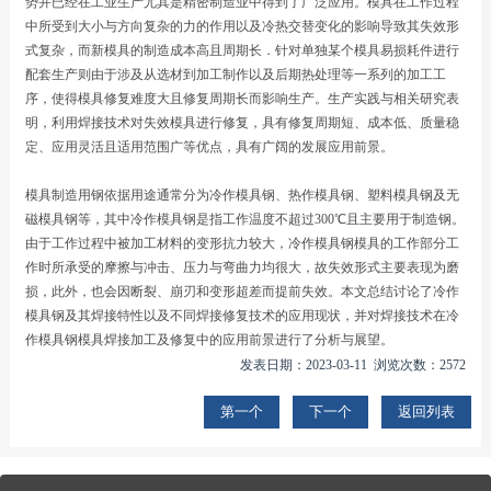
势并已经在工业生产尤其是精密制造业中得到了广泛应用。模具在工作过程
中所受到大小与方向复杂的力的作用以及冷热交替变化的影响导致其失效形
式复杂，而新模具的制造成本高且周期长．针对单独某个模具易损耗件进行
配套生产则由于涉及从选材到加工制作以及后期热处理等一系列的加工工
序，使得模具修复难度大且修复周期长而影响生产。生产实践与相关研究表
明，利用焊接技术对失效模具进行修复，具有修复周期短、成本低、质量稳
定、应用灵活且适用范围广等优点，具有广阔的发展应用前景。
模具制造用钢依据用途通常分为冷作模具钢、热作模具钢、塑料模具钢及无
磁模具钢等，其中冷作模具钢是指工作温度不超过300℃且主要用于制造钢。
由于工作过程中被加工材料的变形抗力较大，冷作模具钢模具的工作部分工
作时所承受的摩擦与冲击、压力与弯曲力均很大，故失效形式主要表现为磨
损，此外，也会因断裂、崩刃和变形超差而提前失效。本文总结讨论了冷作
模具钢及其焊接特性以及不同焊接修复技术的应用现状，并对焊接技术在冷
作模具钢模具焊接加工及修复中的应用前景进行了分析与展望。
发表日期：2023-03-11 浏览次数：2572
第一个
下一个
返回列表